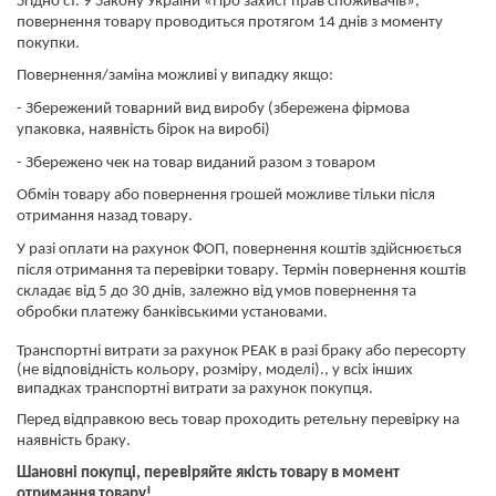
Згідно ст. 9 Закону України «Про захист прав споживачів»,
повернення товару проводиться протягом 14 днів з моменту
покупки.
Повернення/заміна можливі у випадку якщо:
- Збережений товарний вид виробу (збережена фірмова
упаковка, наявність бірок на виробі)
- Збережено чек на товар виданий разом з товаром
Обмін товару або повернення грошей можливе тільки після
отримання назад товару.
У разі оплати на рахунок ФОП, повернення коштів здійснюється
після отримання та перевірки товару. Термін повернення коштів
складає від 5 до 30 днів, залежно від умов повернення та
обробки платежу банківськими установами.
​​​​​​​Транспортні витрати за рахунок PEAK в разі браку або пересорту
(не відповідність кольору, розміру, моделі)., у всіх інших
випадках транспортні витрати за рахунок покупця.
Перед відправкою весь товар проходить ретельну перевірку на
наявність браку.
Шановні покупці, перевіряйте якість товару в момент
отримання товару!