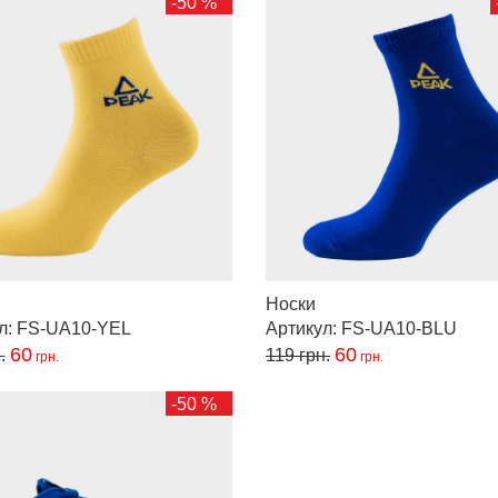
-50 %
Носки
ул: FS-UA10-YEL
Артикул: FS-UA10-BLU
60
60
.
119
грн.
грн.
грн.
-50 %