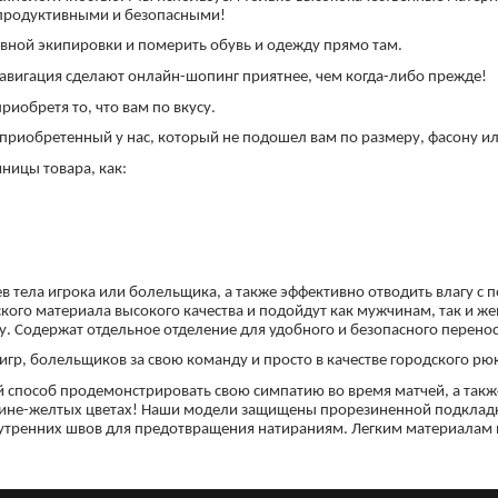
продуктивными и безопасными!
ивной экипировки и померить обувь и одежду прямо там.
навигация сделают онлайн-шопинг приятнее, чем когда-либо прежде!
иобретя то, что вам по вкусу.
 приобретенный у нас, который не подошел вам по размеру, фасону и
иницы товара, как:
в тела игрока или болельщика, а также эффективно отводить влагу с
кого материала высокого качества и подойдут как мужчинам, так и 
у. Содержат отдельное отделение для удобного и безопасного перенос
гр, болельщиков за свою команду и просто в качестве городского рюк
й способ продемонстрировать свою симпатию во время матчей, а такж
ине-желтых цветах! Наши модели защищены прорезиненной подкладк
нутренних швов для предотвращения натираниям. Легким материалам