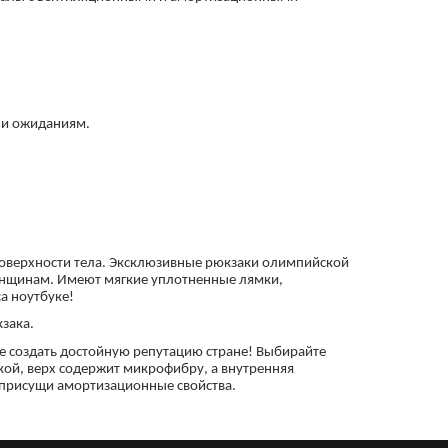
ли ожиданиям.
 поверхности тела. Эксклюзивные рюкзаки олимпийской
женщинам. Имеют мягкие уплотненные лямки,
а ноутбуке!
зака.
е создать достойную репутацию стране! Выбирайте
ой, верх содержит микрофибру, а внутренняя
 присущи амортизационные свойства.