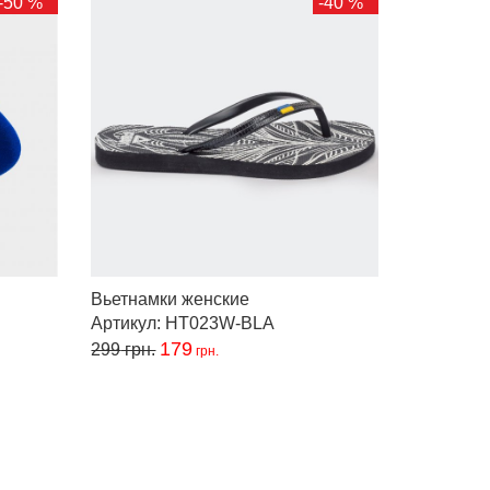
-50 %
-40 %
Вьетнамки женские
Артикул: HT023W-BLA
179
299
грн.
грн.