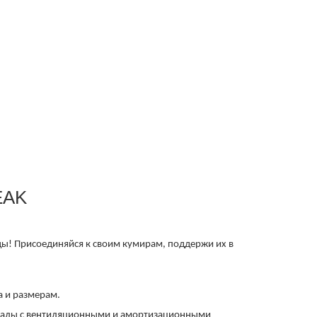
EAK
ды! Присоединяйся к своим кумирам, поддержи их в
а и размерам.
риалы с вентиляционными и амортизационными