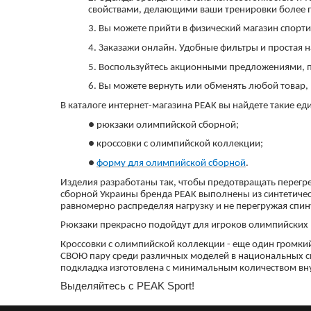
свойствами, делающими ваши тренировки более 
3. Вы можете прийти в физический магазин спорт
4. Заказажи онлайн. Удобные фильтры и простая 
5. Воспользуйтесь акционными предложениями, пр
6. Вы можете вернуть или обменять любой товар,
В каталоге интернет-магазина PEAK вы найдете такие ед
●
рюкзаки олимпийской сборной;
●
кроссовки с олимпийской коллекции;
●
форму для олимпийской сборной
.
Изделия разработаны так, чтобы предотвращать перегре
сборной Украины бренда PEAK выполнены из синтетичес
равномерно распределяя нагрузку и не перегружая спин
Рюкзаки прекрасно подойдут для игроков олимпийских и
Кроссовки с олимпийской коллекции - еще один громки
СВОЮ пару среди различных моделей в национальных с
подкладка изготовлена ​​с минимальным количеством в
Выделяйтесь с PEAK Sport!