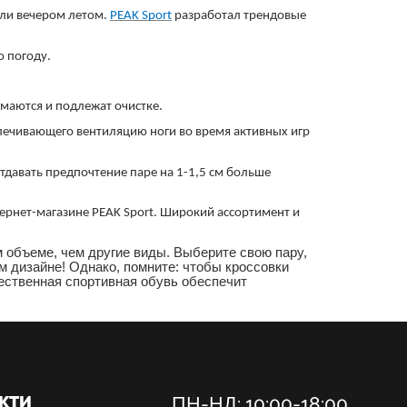
или вечером летом.
PEAK Sport
разработал трендовые
ю погоду.
имаются и подлежат очистке.
печивающего вентиляцию ноги во время активных игр
тдавать предпочтение паре на 1-1,5 см больше
ернет-магазине PEAK Sport. Широкий ассортимент и
 объеме, чем другие виды. Выберите свою пару,
м дизайне! Однако, помните: чтобы кроссовки
ественная спортивная обувь обеспечит
КТИ
ПН-НД: 10:00-18:00