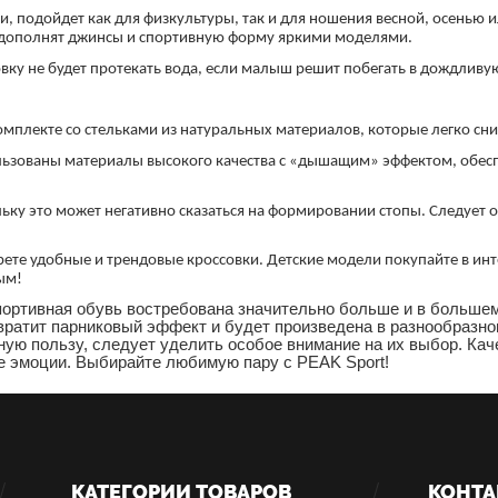
и, подойдет как для физкультуры, так и для ношения весной, осенью 
 дополнят джинсы и спортивную форму яркими моделями.
овку не будет протекать вода, если малыш решит побегать в дождливу
омплекте со стельками из натуральных материалов, которые легко сн
льзованы материалы высокого качества с «дышащим» эффектом, обес
ьку это может негативно сказаться на формировании стопы. Следует о
те удобные и трендовые кроссовки. Детские модели покупайте в инт
ым!
спортивная обувь востребована значительно больше и в большем
вратит парниковый эффект и будет произведена в разнообразно
ую пользу, следует уделить особое внимание на их выбор. Кач
е эмоции. Выбирайте любимую пару с PEAK Sport!
КАТЕГОРИИ ТОВАРОВ
КОНТА