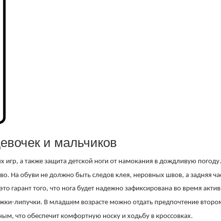
девочек и мальчиков
игр, а также защита детской ноги от намокания в дождливую погоду
во. На обуви не должно быть следов клея, неровных швов, а задняя ч
 это гарант того, что нога будет надежно зафиксирована во время акти
ежки-липучки. В младшем возрасте можно отдать предпочтение второ
ым, что обеспечит комфортную носку и ходьбу в кроссовках.