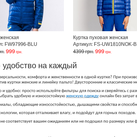
 женская
Куртка пуховая женская
ул: FW97996-BLU
Артикул: FS-UW1810NOK-
999
999
н.
4399
грн.
грн.
грн.
- удобство на каждый
иверсальности, комфорта и женственности в одной куртке? При произ
тив куртки женские и линейку пальто! Двусторонние и классические м
 и удобно: просто используйте фильтры для поиска и сверяйтесь с ра
выбрать удобную и износостойкую
женскую одежду
онлайн без затрат 
иалы, обладающие износостойкостью, дышащими свойства и способно
нологии, которая отталкивает влагу, и подойдут для горных походов.
н не соответствует вашим ожиданиям или не подошел по размеру или ф