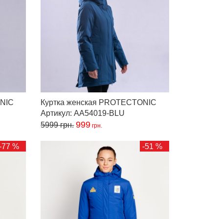
ONIC
Куртка женская PROTECTONIC
Артикул: AA54019-BLU
999
5999
грн.
грн.
-77 %
-51 %