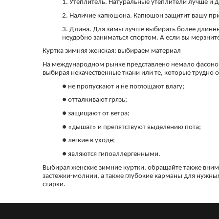
1. Утеплитель. Натуральные утеплители лучше и 
2. Наличие капюшона. Капюшон защитит вашу прич
3. Длина. Для зимы лучше выбирать более длинные
неудобно заниматься спортом. А если вы мерзнит
Куртка зимняя женская: выбираем материал
На международном рынке представлено немало фасонов 
выбирая некачественные ткани или те, которые трудно о
● не пропускают и не поглощают влагу;
● отталкивают грязь;
● защищают от ветра;
● «дышат» и препятствуют выделению пота;
● легкие в уходе;
● являются гипоаллергенными.
Выбирая женские зимние куртки, обращайте также вним
застежки-молнии, а также глубокие карманы для нужны
стирки.