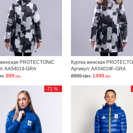
а женская PROTECTONIC
Куртка женская PROTECT
ул: AA54019-GRA
Артикул: AA54019F-GRA
999
1499
н.
8999
грн.
грн.
грн.
-71 %