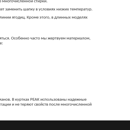
е многочисленной стирки.
ет заменить шапку в условиях низких температур.
 линии ягодиц. Кроме этого, в длинных моделях
яться. Особенно часто мы жертвуем материалом,
е:
манов. В куртках PEAK использованы надежные
тации и не теряют свойств после многочисленной