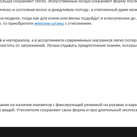
дольше сохраняют тепло. Искусственные лучше сохраняют форму посл
еску и состояние волос в дождливую погоду, а утепленный даже мож
 модели, тогда как для осени или весны подойдут и классические до
е, то приобретите
женские штаны
с утеплением.
и материалов, а в ассортименте современных магазинов легко потер
чистить от загрязнений. Лучше отдавать предпочтение тканям, которы
ание на наличие манжетов с фиксирующей резинкой на рукавах и кар
х вещей. Утеплители сохраняют свою форму и при длительной эксплуа