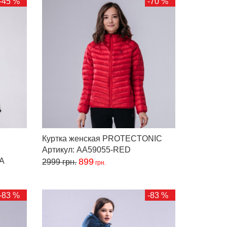
-45 %
-70 %
Куртка женская PROTECTONIC
Артикул: AA59055-RED
RA
899
2999
грн.
грн.
-83 %
-83 %