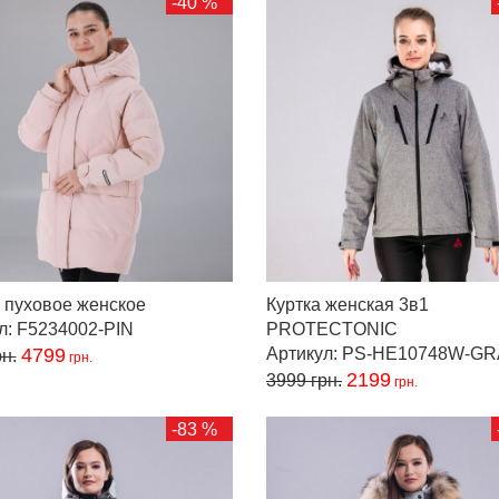
-40 %
 пуховое женское
Куртка женская 3в1
л: F5234002-PIN
PROTECTONIC
4799
Артикул: PS-HE10748W-G
н.
грн.
2199
3999
грн.
грн.
-83 %