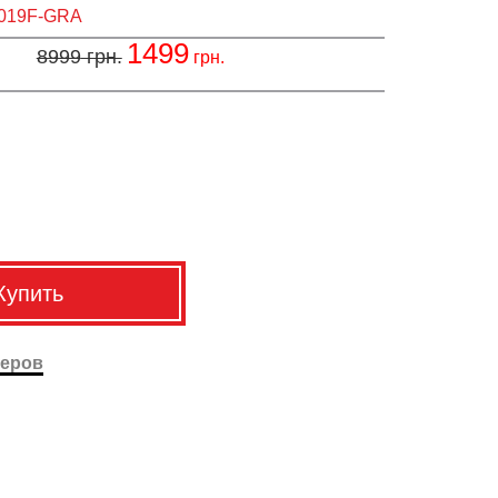
019F-GRA
1499
8999
грн.
грн.
Купить
меров