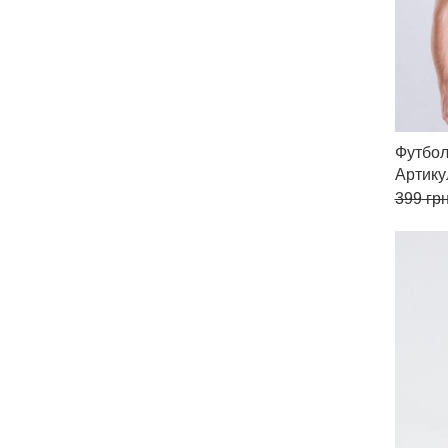
Футбол
Артик
399
грн