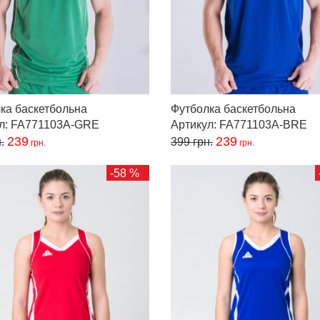
ка баскетбольна
Футболка баскетбольна
ул: FA771103A-GRE
Артикул: FA771103A-BRE
239
239
.
399
грн.
грн.
грн.
-58 %