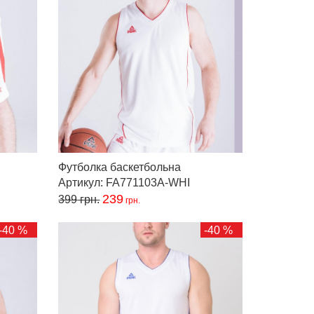
Футболка баскетбольна
Артикул: FA771103A-WHI
239
399
грн.
грн.
-40 %
-40 %