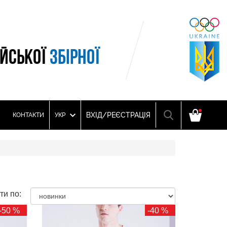
ІЙСЬКОЇ
ЗБІРНОЇ
ВХІД/РЕЄСТРАЦІЯ
КОНТАКТИ
УКР
ти по:
-50 %
-40 %