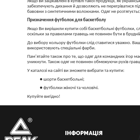
Якщо ви зацікавлені в купівлі такої продукції, як украї
забезпечують дихання й дозволяють не перегріватися під 
бавовни з синтетичними волокнами. Одяг не розтягується
Призначення футболок для баскетболу
Якщо Ви вирішили купити собі баскетбольні футболки, слід
оскільки за правилами гравець не повинен бути в брудні
До вибору кольору футболки слід ставитися уважно. Ваша
використовують спеціальні фарби.
Пам’ятайте також про те, що одяг для командних ігор ма
уникнути. Також одяг не повинен обмежуючи рухів гравц
У каталозі на сайті ви зможете вибрати та купити:
● шорти баскетбольні;
● футболки жіночі та чоловічі.
Купуйте вигідно!
ІНФОРМАЦІЯ