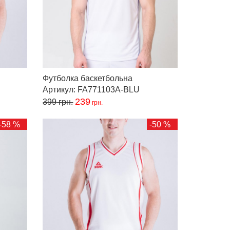
Футболка баскетбольна
Артикул: FA771103A-BLU
239
399
грн.
грн.
-58 %
-50 %