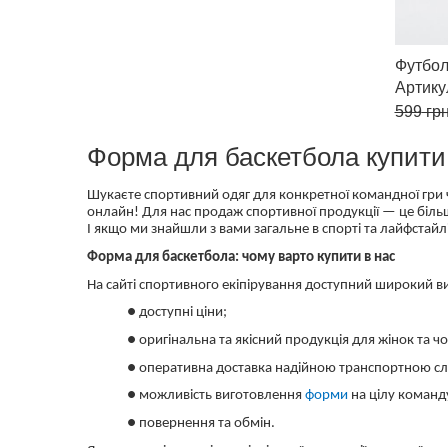
Футбол
Артик
599
грн
Форма для баскетбола купити 
Шукаєте спортивний одяг для конкретної командної гри 
онлайн! Для нас продаж спортивної продукції — це біль
І якщо ми знайшли з вами загальне в спорті та лайфстайлі
Форма для баскетбола: чому варто купити в нас
На сайті спортивного екіпірування доступний широкий ви
● доступні ціни;
● оригінальна та якісний продукція для жінок та чо
● оперативна доставка надійною транспортною с
● можливість виготовлення
форми
на цілу команд
● повернення та обмін.