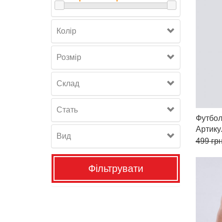
Колір
Розмiр
Склад
Стать
Футбол
Артик
Вид
499
грн
Фільтрувати