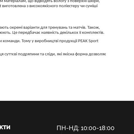
им матеріалам, що відводять вологу з поверхні шкіри,
 виготовлена з високоякісного поліестеру чи суміші
мають окремі варіанти для тренувань та матчів. Також,
юють. Це передбачає наявність декількох її комплектів.
и команди. Тому у виробництві продукції PEAK Sport
 суттєві подряпини та сліди, які якісна форма дозволяє
КТИ
ПН-НД: 10:00-18:00