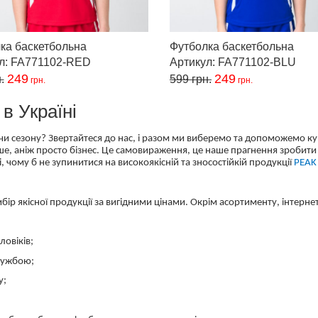
ка баскетбольна
Футболка баскетбольна
ул: FA771102-RED
Артикул: FA771102-BLU
249
249
.
599
грн.
грн.
грн.
в Україні
чи сезону? Звертайтеся до нас, і разом ми виберемо та допоможемо ку
ше, аніж просто бізнес. Це самовираження, це наше прагнення зробити
, чому б не зупинитися на високоякісній та зносостійкій продукції
PEAK 
бір якісної продукції за вигідними цінами. Окрім асортименту, інтерне
ловіків;
лужбою;
у;