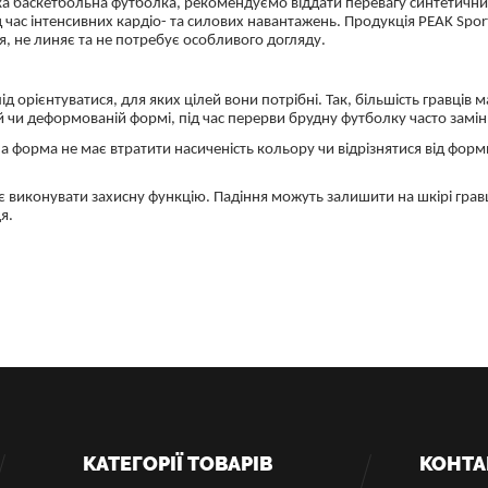
нська баскетбольна футболка, рекомендуємо віддати перевагу синтетичн
час інтенсивних кардіо- та силових навантажень. Продукція PEAK Sport
, не линяє та не потребує особливого догляду.
 орієнтуватися, для яких цілей вони потрібні. Так, більшість гравців 
й чи деформованій формі, під час перерви брудну футболку часто замін
 форма не має втратити насиченість кольору чи відрізнятися від форм
є виконувати захисну функцію. Падіння можуть залишити на шкірі гравця
я.
КАТЕГОРІЇ ТОВАРІВ
КОНТА