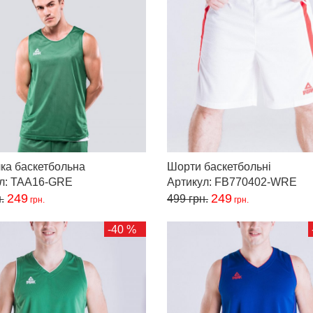
ка баскетбольна
Шорти баскетбольні
ул: TAA16-GRE
Артикул: FB770402-WRE
249
249
.
499
грн.
грн.
грн.
-40 %