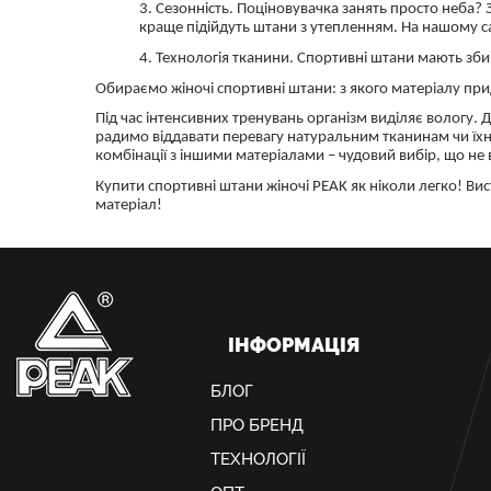
3. Сезонність. Поціновувачка занять просто неба?
краще підійдуть штани з утепленням. На нашому с
4. Технологія тканини. Спортивні штани мають збир
Обираємо жіночі спортивні штани: з якого матеріалу пр
Під час інтенсивних тренувань організм виділяє вологу.
радимо віддавати перевагу натуральним тканинам чи їхні
комбінації з іншими матеріалами – чудовий вибір, що не в
Купити спортивні штани жіночі PEAK як ніколи легко! Ви
матеріал!
ІНФОРМАЦІЯ
БЛОГ
ПРО БРЕНД
ТЕХНОЛОГІЇ