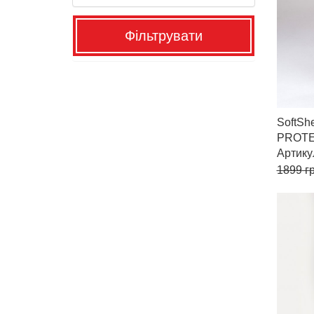
Фільтрувати
SoftShe
PROT
Артик
1899
гр