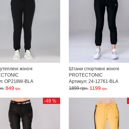
утеплені жіночі
Штани спортивні жіночі
ECTONIC
PROTECTONIC
ул: OP218W-BLA
Артикул: 24-12761-BLA
849
1199
н.
1899
грн.
грн.
грн.
-49 %