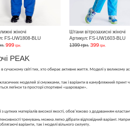
лижні жіночі
Штани вітрозахисні жіночі
ул: FS-UW1808-BLU
Артикул: FS-UW1603-BLU
999
399
н.
1399
грн.
грн.
грн.
очі PEAK
в сучасному світі тих, хто обирає активне життя. Моделі у великому а
класичних моделей зі смужками, так і варіанти в камуфляжний принт чи
ься легінси та просторі спортивні «шаровари».
і з цупких матеріалів високої якості, обов’язково з додаванням еластан
 інтенсивності тренувань можна легко дібрати відповідний варіант. Напр
облягаючі варіанти, так і моделі вільного силуету.