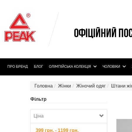
ОФІЦІЙНИЙ ПО
ПРО БРЕНД
БЛОГ
ОЛIМПIЙСЬКА КОЛЕКЦIЯ
ЧОЛОВІКИ
Головна
Жінки
Жіночий одяг
Штани жі
Фільтр
Ціна