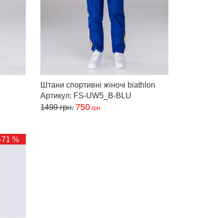
Штани спортивні жіночі biathlon
Артикул: FS-UW5_B-BLU
750
1499
грн.
грн.
-71 %