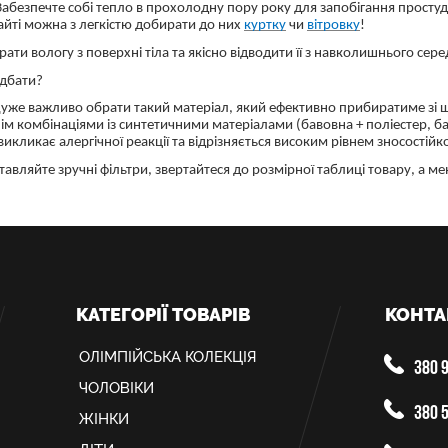
 Забезпечте собі тепло в прохолодну пору року для запобігання просту
айті можна з легкістю добирати до них
куртку
чи
вітровку
!
ати вологу з поверхні тіла та якісно відводити її з навколишнього сер
идбати?
 Дуже важливо обрати такий матеріал, який ефективно прибиратиме зі ш
м комбінаціями із синтетичними матеріалами (бавовна + поліестер, бав
икликає алергічної реакції та відрізняється високим рівнем зносостійко
ставляйте зручні фільтри, звертайтеся до розмірної таблиці товару, а
КАТЕГОРІЇ ТОВАРІВ
КОНТА
ОЛIМПIЙСЬКА КОЛЕКЦIЯ
380 9
ЧОЛОВІКИ
380 5
ЖІНКИ