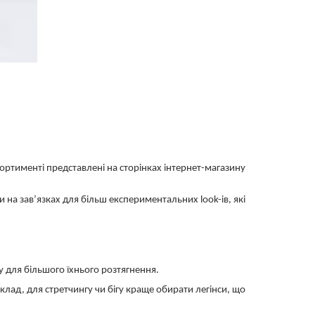
сортименті представлені на сторінках інтернет-магазину
 на зав’язках для більш експериментальних look-ів, які
у для більшого їхнього розтягнення.
иклад, для стретчингу чи бігу краще обирати легінси, що