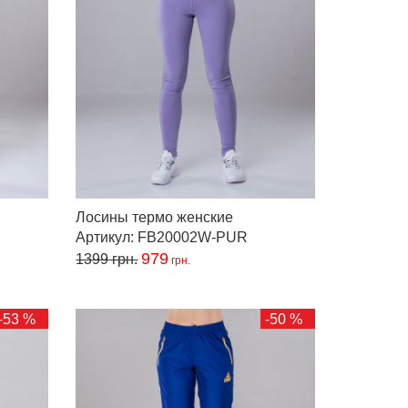
Лосины термо женские
Артикул: FB20002W-PUR
979
1399
грн.
грн.
-53 %
-50 %