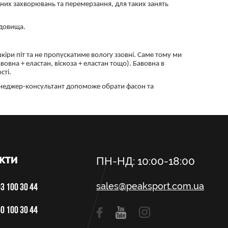
дних захворювань та перемерзання, для таких занять
едовища.
кіри піт та не пропускатиме вологу ззовні. Саме тому ми
овна + еластан, віскоза + еластан тощо). Бавовна в
сті.
 менеджер-консультант допоможе обрати фасон та
КТИ
ПН-НД: 10:00-18:00
sales@peaksport.com.ua
3 100 30 44
0 100 30 44