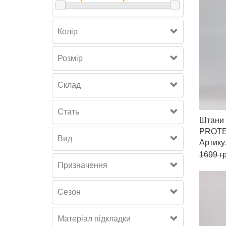
Колір
Розмiр
Склад
Стать
Штани 
PROT
Вид
Артик
1699
гр
Призначення
Сезон
Матеріал підкладки