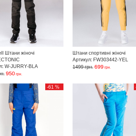
ll Штани жіночі
Штани спортивні жіночі
ECTONIC
Артикул: FW303442-YEL
ул: W-JURRY-BLA
699
1499
грн.
грн.
950
н.
грн.
-61 %