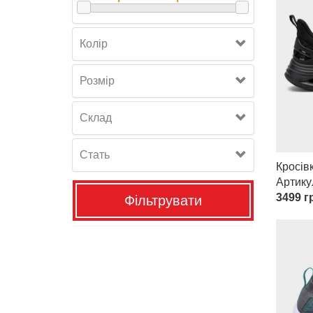
Колір
Розмiр
Склад
Стать
Кросів
Артик
3499
гр
Фільтрувати