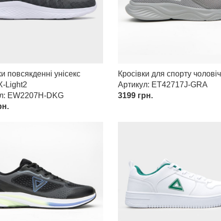
ки повсякденні унісекс
Кросівки для спорту чоловіч
-Light2
Артикул: ET42717J-GRA
ул: EW2207H-DKG
3199
грн.
н.