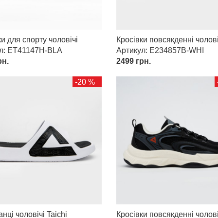
и для спорту чоловічі
Кросівки повсякденні чолові
ул: ET41147H-BLA
Артикул: E234857B-WHI
н.
2499
грн.
-20 %
ці чоловічі Taichi
Кросівки повсякденні чолові