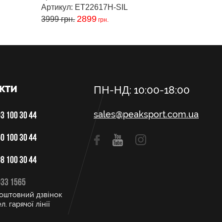
Артикул: ET22617H-SIL
2899
3999
грн.
грн.
КТИ
ПН-НД: 10:00-18:00
sales@peaksport.com.ua
3 100 30 44
0 100 30 44
8 100 30 44
033 1565
оштовний дзвінок
л. гарячої лінії