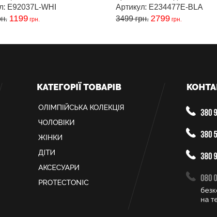
л: E92037L-WHI
Артикул: E234477E-BLA
1199
2799
н.
3499
грн.
грн.
грн.
КАТЕГОРІЇ ТОВАРІВ
КОНТА
ОЛIМПIЙСЬКА КОЛЕКЦIЯ
380 9
ЧОЛОВІКИ
380 5
ЖІНКИ
ДІТИ
380 9
АКСЕСУАРИ
080 
PROTECTONIC
безк
на те