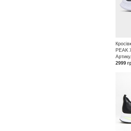
Кросів
PEAK X
Артик
2999
гр