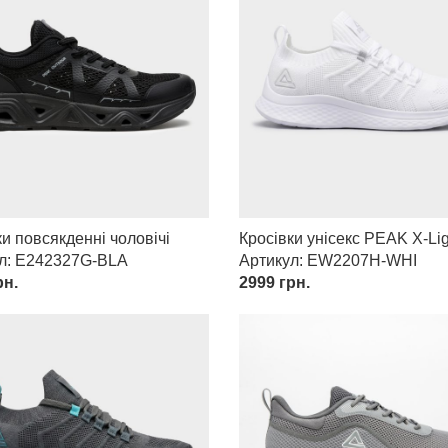
ки повсякденні чоловічі
Кросівки унісекс PEAK X-Li
ул: E242327G-BLA
Артикул: EW2207H-WHI
н.
2999
грн.