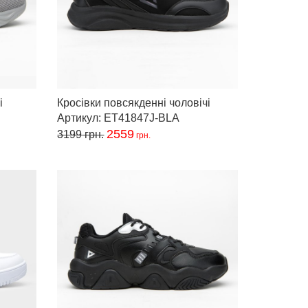
і
Кросівки повсякденні чоловічі
Артикул: ET41847J-BLA
2559
3199
грн.
грн.