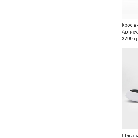
Кросівк
Артик
3799
гр
Шльопан