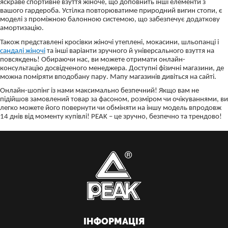
яскраве спортивне взуття жіноче, що доповнить інші елементи з
вашого гардероба. Устілка повторюватиме природний вигин стопи, є
моделі з проміжною балонною системою, що забезпечує додаткову
амортизацію.
Також представлені кросівки жіночі утеплені, мокасини, шльопанці і
сандалі жіночі
та інші варіанти зручного й універсального взуття на
повсякдень! Обираючи нас, ви можете отримати онлайн-
консультацію досвідченого менеджера. Доступні фізичні магазини, де
можна поміряти вподобану пару. Мапу магазинів дивіться на сайті.
Онлайн-шопінг із нами максимально безпечний! Якщо вам не
підійшов замовлений товар за фасоном, розміром чи очікуваннями, ви
легко можете його повернути чи обміняти на іншу модель впродовж
14 днів від моменту купівлі! PEAK – це зручно, безпечно та трендово!
ІНФОРМАЦІЯ