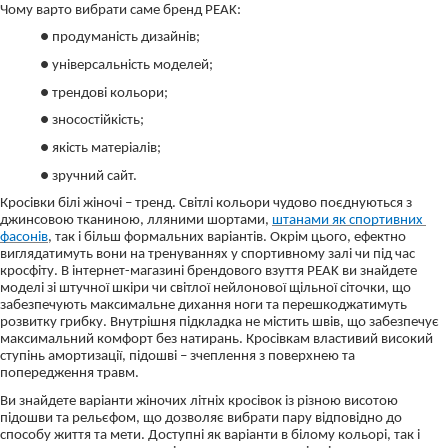
Чому варто вибрати саме бренд PEAK:
● продуманість дизайнів;
● універсальність моделей;
● трендові кольори;
● зносостійкість;
● якість матеріалів;
● зручний сайт.
Кросівки білі жіночі – тренд. Світлі кольори чудово поєднуються з
джинсовою тканиною, лляними шортами,
штанами як спортивних 
фасонів
, так і більш формальних варіантів. Окрім цього, ефектно
виглядатимуть вони на тренуваннях у спортивному залі чи під час
кросфіту. В інтернет-магазині брендового взуття PEAK ви знайдете
моделі зі штучної шкіри чи світлої нейлонової щільної сіточки, що
забезпечують максимальне дихання ноги та перешкоджатимуть
розвитку грибку. Внутрішня підкладка не містить швів, що забезпечує
максимальний комфорт без натирань. Кросівкам властивий високий
ступінь амортизації, підошві – зчеплення з поверхнею та
попередження травм.
Ви знайдете варіанти жіночих літніх кросівок із різною висотою
підошви та рельєфом, що дозволяє вибрати пару відповідно до
способу життя та мети. Доступні як варіанти в білому кольорі, так і