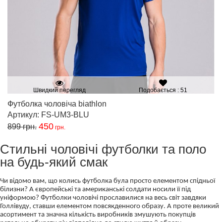
Швидкий перегляд
Подобається : 51
Футболка чоловіча biathlon
Артикул: FS-UM3-BLU
450
899
грн.
грн.
Стильні чоловічі футболки та поло
на будь-який смак
Чи відомо вам, що колись футболка була просто елементом спідньої
білизни? А європейські та американські солдати носили її під
уніформою? Футболки чоловічі прославилися на весь світ завдяки
Голлівуду, ставши елементом повсякденного образу. А проте великий
асортимент та значна кількість виробників змушують покупців