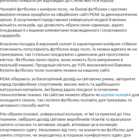
ретельно обирати річ відповідно до стилю життя й образу.
Чоловічі футболки з коміром поло, чи базові футболки с круглим
вирізом можна придбати на офіційному сайті PEAK за демократичною
ціною. В асортименті представлені універсальні моделі й велика
кількість кольорів, що дозволить обрати свою одиницю, вдало
поєднавши її з іншими елементами повсякденного і спортивного
гардеробу.
Класична посадка й виразний силует із характерним коміром-стійкою
пояснюють популярність футболок виду поло. Їх можна вдягати як на
тренування, так і стильно поєднувати з джинсами для прогулянок
містом. Футболки легко прати, вони можуть бути випраними в
пральній машині. Продукція містить до 93% високоякісної бавовни.
Купити футболку поло чоловічу можна на нашому сайті.
PEAK обирають за багаторічний досвід на світовому ринку, авторитет
серед професійних спортсменів, високу якість та здебільшого
натуральні матеріали, які бренд вдало поєднує із сучасними
технологіями тканин. На сайті ви можете обрати як
куртки чоловічі
для
холодного сезону, так і купити футболку чоловічу для тренувань та
активного способу життя.
Ми обрали основні, універсальні кольори, м’які та приємні до тіла
тканини, увібрали досвід світових виробників-гігантів та врахували
запити сучасних та активних людей, втіливши це в колекцію
спортивного одягу. Незалежно від того, чи шукаєте ви футболку для
занять спортом, чи знаходитесь в пошуках комфортного одягу для