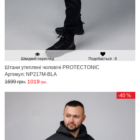
Швидкий перегляд
Подобається : 8
Штани утеплені чоловічі PROTECTONIC
Артикул: NP217M-BLA
1019
1699
грн.
грн.
-40 %