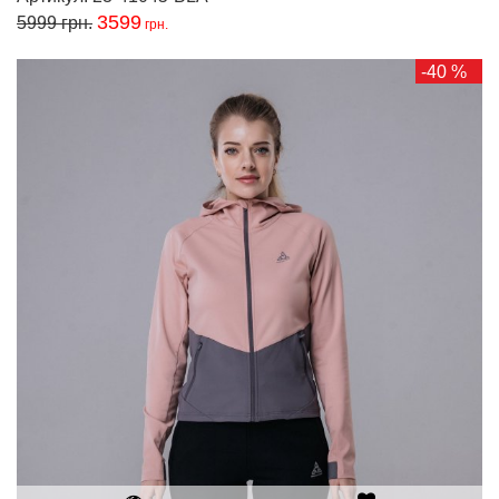
3599
5999
грн.
грн.
-40 %