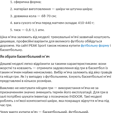
1. сферична форма;
2. матеріал виготовлення — шкіра чи штучна шкіра;
3. довжина кола — 68-70 см;
4. вага сухого м'яча перед матчем складає 410-440 г;
5. тиск — 0,6-1,1 атм.
Ціна м'яча залежить від моделі: тренувальні м'ячі зазвичай коштують
дешевше, професійні варіанти для великого футболу обійдуться
дорожче. На сайті PEAK Sport також можна купити
футбольну форму
і
баскетбольну.
Як обрати баскетбольний м'яч
Дешеві моделі легко відрізнити за такими характеристиками: вони
жорсткі та ковзають — отримати задоволення від гри в баскетбол із
таким м'ячем майже неможливо. Вибір м'яча залежить від віку гравців
та місця гри. Як і у випадку з футбольними, існують баскетбольні м'ячі
представлені в кількох розмірах.
Важливо не нехтувати місцем гри — використання м'яча не за
призначенням значно зменшить термін його експлуатації. Для гри в
залі потрібно шукати інвентар з позначкою INDOOR. Такі моделі
роблять з м'якої композитної шкіри, яка покращує відчуття м'яча під
час гри.
Чому варто купити м'яч — баскетбольний, футбольний,