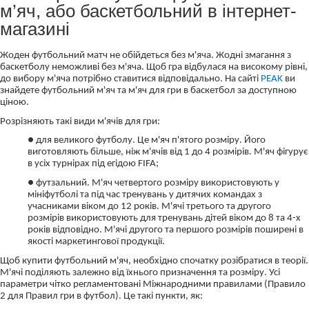
м’яч, або баскетбольний в інтернет-
магазині
Жоден футбольний матч не обійдеться без м'яча. Жодні змагання з
баскетболу неможливі без м'яча. Щоб гра відбулася на високому рівні,
до вибору м'яча потрібно ставитися відповідально. На сайті
PEAK
ви
знайдете футбольний м'яч та м'яч для гри в баскетбол за доступною
ціною.
Розрізняють такі види м'ячів для гри:
● для великого футболу. Це м'яч п'ятого розміру. Його
виготовляють більше, ніж м'ячів від 1 до 4 розмірів. М'яч фігурує
в усіх турнірах під егідою FIFA;
● футзальний. М'яч четвертого розміру використовують у
мініфутболі та під час тренувань у дитячих командах з
учасниками віком до 12 років. М'ячі третього та другого
розмірів використовують для тренувань дітей віком до 8 та 4-х
років відповідно. М'ячі другого та першого розмірів поширені в
якості маркетингової продукції.
Щоб купити футбольний м'яч, необхідно спочатку розібратися в теорії.
М'ячі поділяють залежно від їхнього призначення та розміру. Усі
параметри чітко регламентовані Міжнародними правилами (Правило
2 для Правил гри в футбол). Це такі пункти, як: