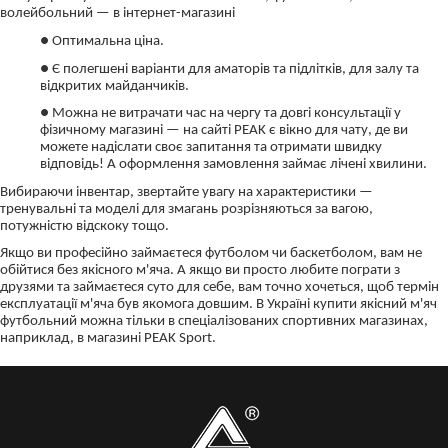
волейбольний — в інтернет-магазині
● Оптимальна ціна.
● Є полегшені варіанти для аматорів та підлітків, для залу та
відкритих майданчиків.
● Можна не витрачати час на чергу та довгі консультації у
фізичному магазині — на сайті PEAK є вікно для чату, де ви
можете надіслати своє запитання та отримати швидку
відповідь! А оформлення замовлення займає лічені хвилини.
Вибираючи інвентар, звертайте увагу на характеристики —
тренувальні та моделі для змагань розрізняються за вагою,
потужністю відскоку тощо.
Якщо ви професійно займаєтеся футболом чи баскетболом, вам не
обійтися без якісного м'яча. А якщо ви просто любите пограти з
друзями та займаєтеся суто для себе, вам точно хочеться, щоб термін
експлуатації м'яча був якомога довшим. В Україні купити якісний м'яч
футбольний можна тільки в спеціалізованих спортивних магазинах,
наприклад, в магазині PEAK Sport.