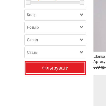
Колір
Розмiр
Склад
Стать
Шапка
Артику
Фільтрувати
699
грн