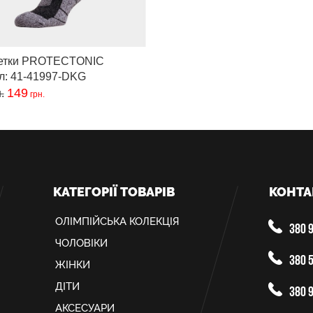
етки PROTECTONIC
л: 41-41997-DKG
149
.
грн.
КАТЕГОРІЇ ТОВАРІВ
КОНТА
ОЛIМПIЙСЬКА КОЛЕКЦIЯ
380 9
ЧОЛОВІКИ
380 5
ЖІНКИ
ДІТИ
380 9
АКСЕСУАРИ