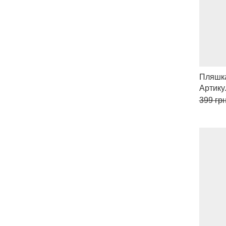
Пляшк
Артику
399
грн