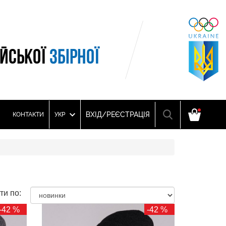
ІЙСЬКОЇ
ЗБІРНОЇ
ВХІД/РЕЄСТРАЦІЯ
КОНТАКТИ
УКР
ти по:
-42 %
-42 %