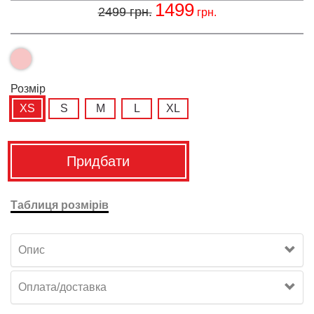
1499
2499
грн.
грн.
Розмiр
XS
S
M
L
XL
Придбати
Таблиця розмірів
Опис
Оплата/доставка