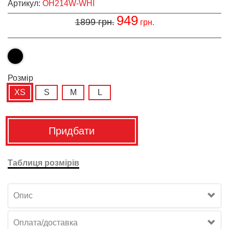
Артикул:
OH214W-WHI
949
1899
грн.
грн.
Розмiр
XS
S
M
L
Придбати
Таблиця розмірів
Опис
Оплата/доставка