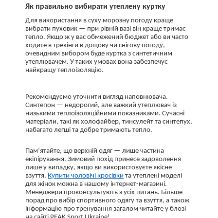
Як правильно вибирати утеплену куртку
Для використання в суху морозну погоду краще
вибрати пуховик — при рівній вазі він краще тримає
тепло. Якщо ж у вас обмежений бюджет або ви часто
ходите в трекінги в дощову чи снігову погоду,
очевидним вибором буде куртка з синтетичним
утеплювачем. У таких умовах вона забезпечує
найкращу теплоізоляцію.
Рекомендуємо уточнити вигляд наповнювача.
Синтепон — недорогий, але важкий утеплювач із
низькими теплоізоляційними показниками. Сучасні
матеріали, такі як холофайбер, тинсулейт та синтепух,
набагато легші та добре тримають тепло.
Пам’ятайте, що верхній одяг — лише частина
екіпірування. Зимовий похід принесе задоволення
лише у випадку, якщо ви використовуєте якісне
взуття.
Купити чоловічі кросівки
та утеплені моделі
для жінок можна в нашому інтернет-магазині.
Менеджери проконсультують з усіх питань. Більше
порад про вибір спортивного одягу та взуття, а також
інформацію про тренування загалом читайте у блозі
на сайті PEAK Sport Ukraine!