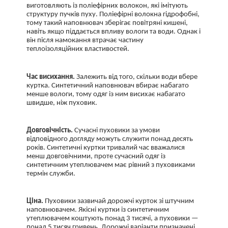
виготовляють із поліефірних волокон, які імітують
структуру пучків пуху. Поліефірні волокна гідрофобні,
тому такий наповнювач зберігає повітряні кишені,
навіть якщо піддається впливу вологи та води. Однак і
він після намокання втрачає частину
теплоізоляційних властивостей.
Час висихання.
Залежить від того, скільки води вбере
куртка. Синтетичний наповнювач вбирає набагато
менше вологи, тому одяг із ним висихає набагато
швидше, ніж пуховик.
Довговічність.
Сучасні пуховики за умови
відповідного догляду можуть служити понад десять
років. Синтетичні куртки тривалий час вважалися
менш довговічними, проте сучасний одяг із
синтетичним утеплювачем має рівний з пуховиками
термін служби.
Ціна.
Пуховики зазвичай дорожчі курток зі штучним
наповнювачем. Якісні куртки із синтетичним
утеплювачем коштують понад 3 тисячі, а пуховики —
понад 5 тисяч гривень. Дорожчі варіанти призначені