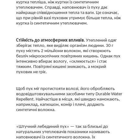
куртка тепліша, ніж куртки із синтетичним
утеплювачем. Справді, наповнювач із пуху дає
найкраще співвідношення тепла та ваги. Це означає,
що при рівній вазі пуховик утримує більше тепла, ніж
куртка із синтетичним утеплювачем.
Стійкість до атмосферних впливів.
Утеплений одяг
зберігає тепло, яке виділяє організм людини. 30 г
пуху містять 2 мільйони волокон, які створюють
безліч мікроскопічних повітряних кишень. Однак пух
інтенсивно вбирає вологу, «склеюється» і стає
тяжким. Повітряні кишені зникають, а мокрий
пуховик не гріє.
Щоб пух міг протистояти волозі, його обробляють
водовідштовхувальними засобами типу Durable Water
Repellent. Найчастіше в місця, які швидко намокають,
наприклад, капюшон, комір і плечі, додають
синтетичні волокна.
«Штучний лебединий пух» — так за близькі до
натуральних утеплювачів показники називають
наповнювачі із синтетичного волокна. Їх