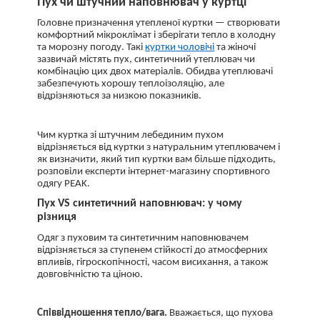
Пух чи штучний наповнювач у куртці
Головне призначення утепленої куртки — створювати
комфортний мікроклімат і зберігати тепло в холодну
та морозну погоду. Такі
куртки чоловічі
та жіночі
зазвичай містять пух, синтетичний утеплювач чи
комбінацію цих двох матеріалів. Обидва утеплювачі
забезпечують хорошу теплоізоляцію, але
відрізняються за низкою показників.
Чим куртка зі штучним лебединим пухом
відрізняється від куртки з натуральним утеплювачем і
як визначити, який тип куртки вам більше підходить,
розповіли експерти інтернет-магазину спортивного
одягу PEAK.
Пух VS синтетичний наповнювач: у чому
різниця
Одяг з пуховим та синтетичним наповнювачем
відрізняється за ступенем стійкості до атмосферних
впливів, гігроскопічності, часом висихання, а також
довговічністю та ціною.
Співвідношення тепло/вага.
Вважається, що пухова