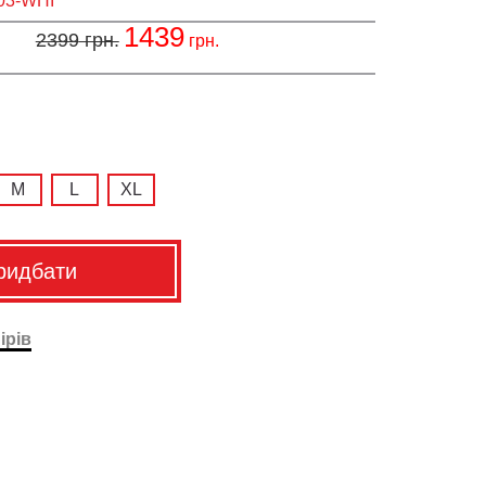
03-WHI
1439
2399
грн.
грн.
M
L
XL
ридбати
ірів