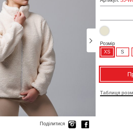
Артикул:
SJ-W
Розмiр
XS
S
П
Таблиця розм
Поділитися